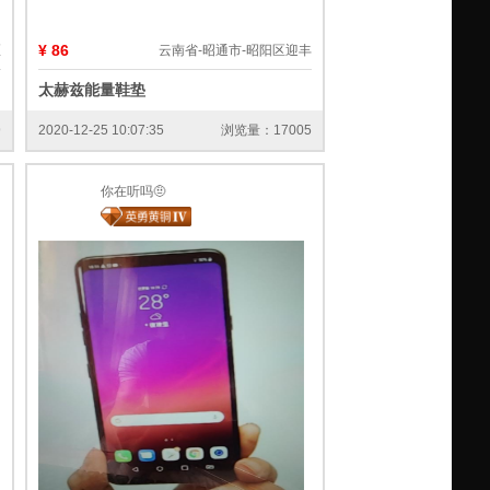
¥ 86
区
云南省-昭通市-昭阳区迎丰
太赫兹能量鞋垫
9
2020-12-25 10:07:35
浏览量：17005
你在听吗🤨