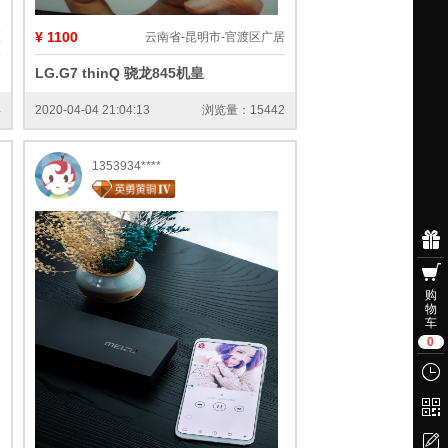
¥ 1100
区
云南省-昆明市-官渡区广居
LG.G7 thinQ 骁龙845机皇
4
2020-04-04 21:04:13
浏览量：15442
1353934****
注册
购
物
车
0
浏览
二
问题