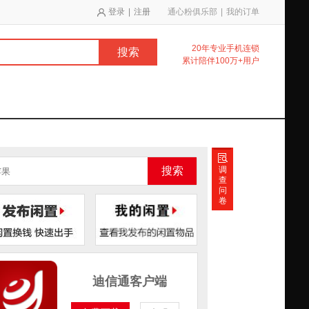
登录
|
注册
通心粉俱乐部
|
我的订单
20年专业手机连锁
搜索
累计陪伴100万+用户
搜索
调
查
问
卷
迪信通客户端