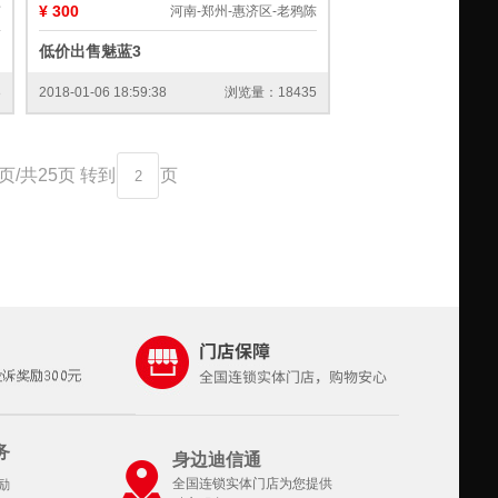
¥ 300
南
河南-郑州-惠济区-老鸦陈
低价出售魅蓝3
8
2018-01-06 18:59:38
浏览量：18435
页
/
共
25
页
转到
页
务
身边迪信通
全国连锁实体门店为您提供
励