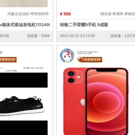
¥ 500
内蒙古自治区-呼和浩特市-
湖北省-孝感市-孝南
w箱体式柴油发电机TO14000ET-R
转账二手荣耀9手机 9成新
02:08
浏览量：5394
2021-03-22 23:13:58
浏览量：1327
师
1653238****