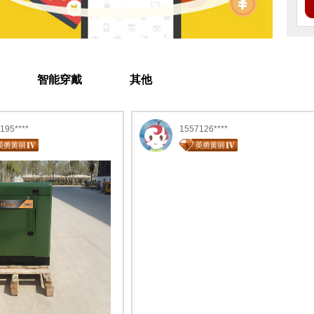
智能穿戴
其他
195****
1557126****