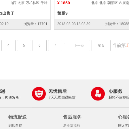
¥ 1850
山西-太原-万柏林区-千峰
北京-北京-朝阳区-农展
73出售了
荣耀9
02:10
浏览量：17701
2018-03-03 18:03:39
浏览量：1808
...
当前第
1
4
5
6
7
下一页
尾页
物流配送
售后服务
心服
到店自提
退换货流程
投诉奖