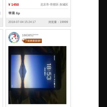
¥ 1450
镇
北京市-市辖区-东城区
膜
苹果 6p
5
2018-07-04 15:24:17
浏览量：19999
1883852****