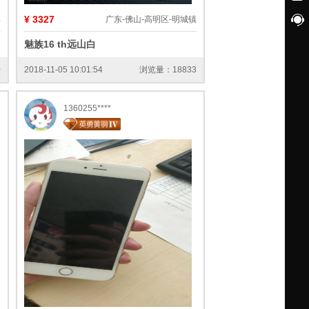
¥ 3327
祥
广东-佛山-高明区-明城镇
客
魅族16 th远山白
0
2018-11-05 10:01:54
浏览量：18833
1360255****