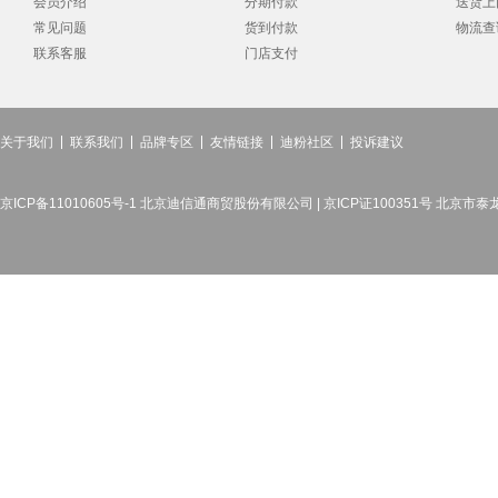
会员介绍
分期付款
送货上
常见问题
货到付款
物流查
联系客服
门店支付
关于我们
联系我们
品牌专区
友情链接
迪粉社区
投诉建议
京ICP备11010605号-1 北京迪信通商贸股份有限公司 | 京ICP证100351号 北京