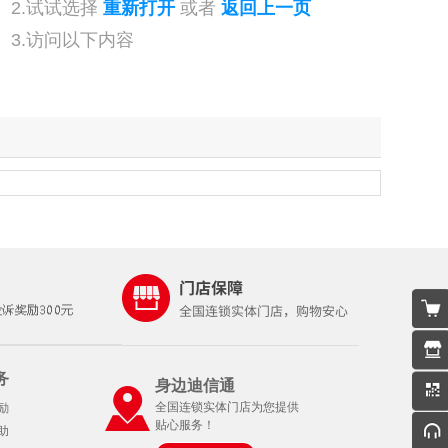
2.试试选择
重新打开
或者
返回上一页
3.访问以下内容
务
身边迪信通
全国连锁实体门店为您提供
励
贴心服务！
助