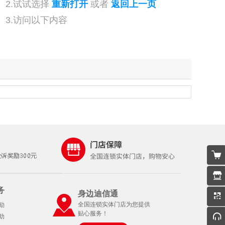
2.试试选择
重新打开
或者
返回上一页
3.访问以下内容
务
身边迪信通
全国连锁实体门店为您提供
励
贴心服务！
助