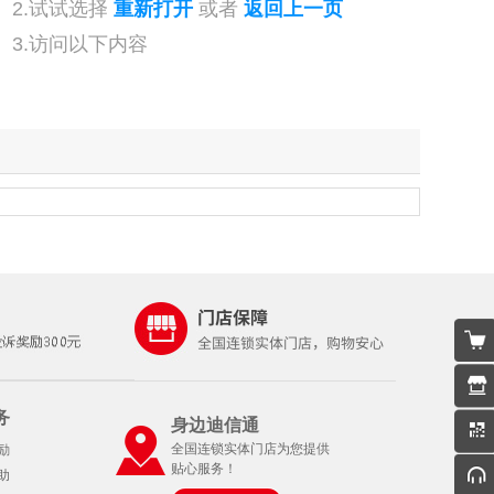
2.试试选择
重新打开
或者
返回上一页
3.访问以下内容
务
身边迪信通
全国连锁实体门店为您提供
励
贴心服务！
助