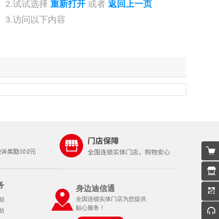
2.试试选择
重新打开
或者
返回上一页
3.访问以下内容
务
身边迪信通
全国连锁实体门店为您提供
励
贴心服务！
助