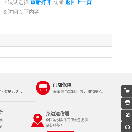
2.试试选择
重新打开
或者
返回上一页
3.访问以下内容
务
身边迪信通
全国连锁实体门店为您提供
励
贴心服务！
助