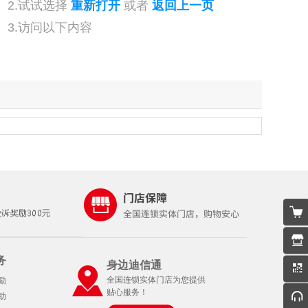
2.试试选择
重新打开
或者
返回上一页
3.访问以下内容
务
身边迪信通
全国连锁实体门店为您提供
励
贴心服务！
助