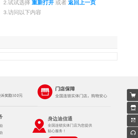
2.试试选择
重新打开
或者
返回上一页
3.访问以下内容
务
身边迪信通
全国连锁实体门店为您提供
励
贴心服务！
助