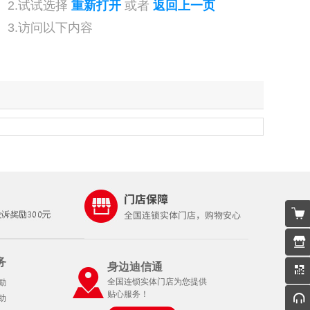
2.试试选择
重新打开
或者
返回上一页
3.访问以下内容
务
身边迪信通
全国连锁实体门店为您提供
励
贴心服务！
助