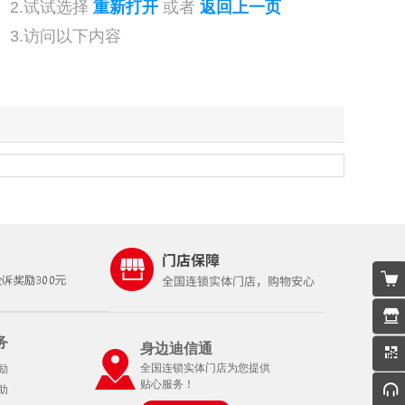
2.试试选择
重新打开
或者
返回上一页
3.访问以下内容
务
身边迪信通
全国连锁实体门店为您提供
励
贴心服务！
助