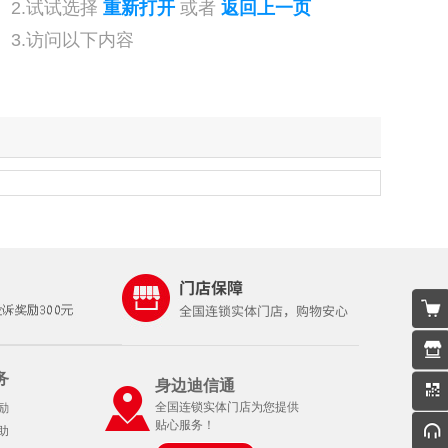
2.试试选择
重新打开
或者
返回上一页
3.访问以下内容
务
身边迪信通
全国连锁实体门店为您提供
励
贴心服务！
助