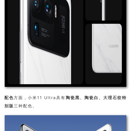
配色
方面，小米11 Ultra具有
陶瓷黑、陶瓷白、大理石纹特
别版
三种配色。