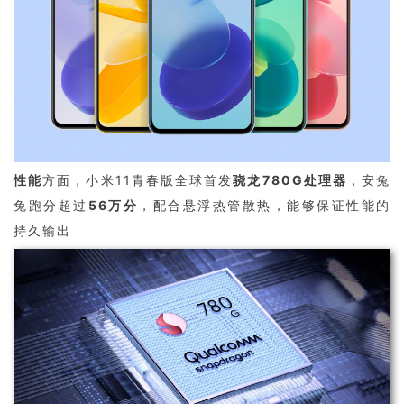
性能
方面，小米11青春版全球首发
骁龙780G处理器
，
安兔
兔跑分超过
56万分
，配合悬浮热管散热，能够保证性能的
持久输出