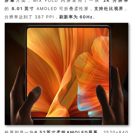
屏幕
方面，MIX FOLD 内屏采用了一块
2K 分辨率
的
8.01 英寸
AMOLED 可折叠柔性屏，
支持杜比视界
，
分辨率达到了 387 PPI，
刷新率为 60Hz
。
外屏则是一块
6.52英寸柔性AMOLED屏幕
，2520x840