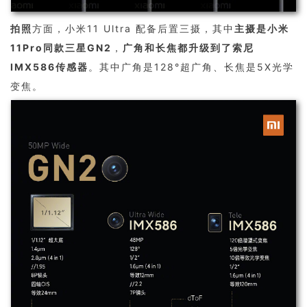
拍照
方面，小米11 Ultra 配备后置三摄，其中
主摄是小米
11Pro同款三星GN2
，
广角和长焦都升级到了索尼
IMX586传感器
。其中广角是128°超广角、长焦是5X光学
变焦。