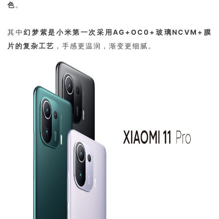
色
。
其中
幻梦紫是小米第一次采用AG+OC0+玻璃NCVM+膜
片的复杂工艺
，手感更温润，渐变更细腻。