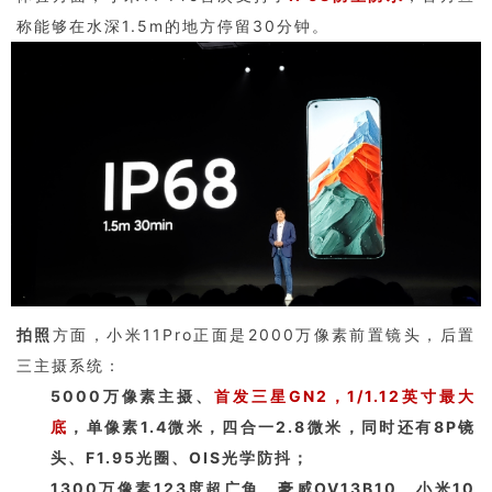
称能够在水深1.5m的地方停留30分钟。
拍照
方面，小米11Pro正面是2000万像素前置镜头，后置
三主摄系统：
5000万像素主摄、
首发三星GN2，1/1.12英寸最大
底
，单像素1.4微米，四合一2.8微米，同时还有8P镜
头、F1.95光圈、OIS光学防抖；
1300万像素123度超广角、豪威OV13B10、小米10