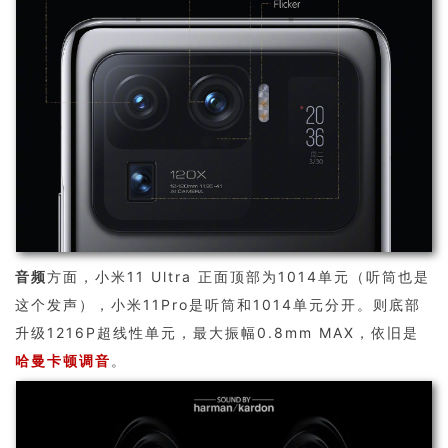
音频
方面，小米11 Ultra 正面顶部为1014单元（听筒也是
这个发声），小米11Pro是听筒和1014单元分开。则底部
升级1216P超线性单元，最大振幅0.8mm MAX，依旧是
哈曼卡顿调音
。